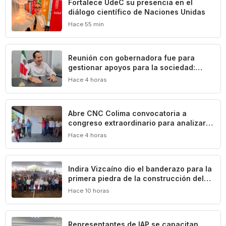
Fortalece UdeC su presencia en el
diálogo científico de Naciones Unidas
Hace 55 min
Reunión con gobernadora fue para
gestionar apoyos para la sociedad:
Federico Rangel
Hace 4 horas
Abre CNC Colima convocatoria a
congreso extraordinario para analizar
crisis del campo
Hace 4 horas
Indira Vizcaíno dio el banderazo para la
primera piedra de la construcción del
Centro Comunitario ‘México Imparable’
Hace 10 horas
en Colima
Representantes de IAP se capacitan