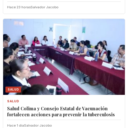
Hace 23 horas
Salvador Jacobo
SALUD
SALUD
Salud Colima y Consejo Estatal de Vacunación
fortalecen acciones para prevenir la tuberculosis
Hace 1 dia
Salvador Jacobo