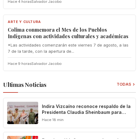
Hace 4 horas
Salvador Jacobo
ARTE Y CULTURA
ARTE Y CULTURA
Colima conmemora el Mes de los Pueblos
Indígenas con actividades culturales y académicas
*Las actividades comenzarán este viernes 7 de agosto, a las
7 de la tarde, con la apertura de...
Hace 9 horas
Salvador Jacobo
Ultimas Noticias
TODAS
Indira Vizcaíno reconoce respaldo de la
Presidenta Claudia Sheinbaum para
impulsar el desarrollo de Manzanillo y
Hace 18 min
Colima