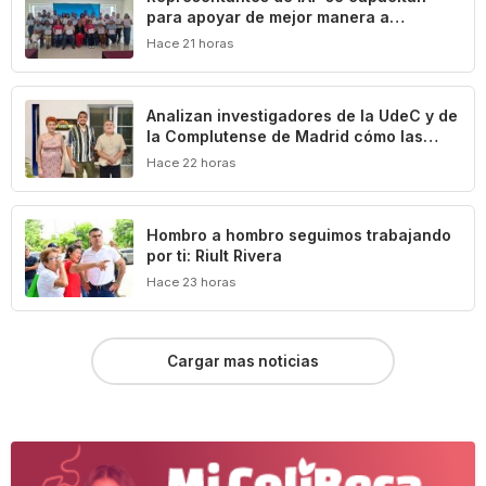
para apoyar de mejor manera a
población vulnerable del estado de
Hace 21 horas
Colima
Analizan investigadores de la UdeC y de
la Complutense de Madrid cómo las
leyes definen y limitan el patrimonio
Hace 22 horas
cultural de Colima
Hombro a hombro seguimos trabajando
por ti: Riult Rivera
Hace 23 horas
Cargar mas noticias