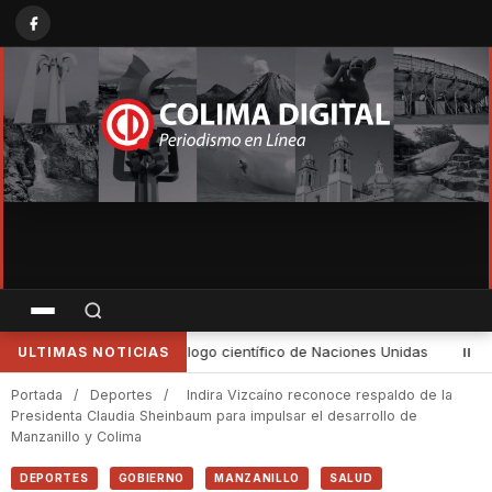
iones Unidas
•
Reunión con gobernadora fue para gestionar apoyos
ULTIMAS NOTICIAS
Portada
/
Deportes
/
Indira Vizcaíno reconoce respaldo de la
Presidenta Claudia Sheinbaum para impulsar el desarrollo de
Manzanillo y Colima
DEPORTES
GOBIERNO
MANZANILLO
SALUD