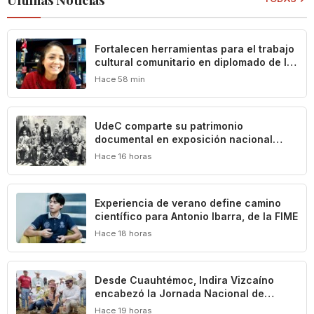
Fortalecen herramientas para el trabajo
cultural comunitario en diplomado de la
UdeC
Hace 58 min
UdeC comparte su patrimonio
documental en exposición nacional
sobre la historia de los títeres en
Hace 16 horas
México
Experiencia de verano define camino
científico para Antonio Ibarra, de la FIME
Hace 18 horas
Desde Cuauhtémoc, Indira Vizcaíno
encabezó la Jornada Nacional de
Reforestación que puso en marcha la
Hace 19 horas