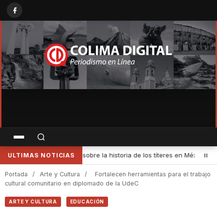
eres en México
•
Experiencia de verano define camino científico pa
ULTIMAS NOTICIAS
Portada
/
Arte y Cultura
/
Fortalecen herramientas para el trabajo
cultural comunitario en diplomado de la UdeC
ARTE Y CULTURA
EDUCACIÓN