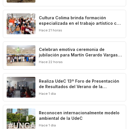
Presidenta Claudia Sheinbaum
Cultura Colima brinda formación
especializada en el trabajo artístico con
las primeras infancias
Hace 21 horas
Celebran emotiva ceremonia de
jubilación para Martín Gerardo Vargas
Elizondo
Hace 22 horas
Realiza UdeC 13º Foro de Presentación
de Resultados del Verano de la
Investigación
Hace 1 dia
Reconocen internacionalmente modelo
ambiental de la UdeC
Hace 1 dia