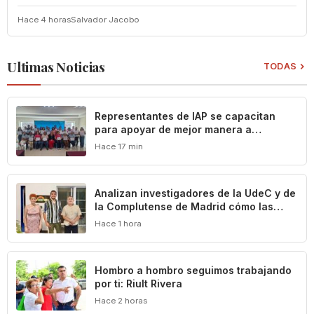
Hace 4 horas
Salvador Jacobo
Ultimas Noticias
TODAS
Representantes de IAP se capacitan
para apoyar de mejor manera a
población vulnerable del estado de
Hace 17 min
Colima
Analizan investigadores de la UdeC y de
la Complutense de Madrid cómo las
leyes definen y limitan el patrimonio
Hace 1 hora
cultural de Colima
Hombro a hombro seguimos trabajando
por ti: Riult Rivera
Hace 2 horas