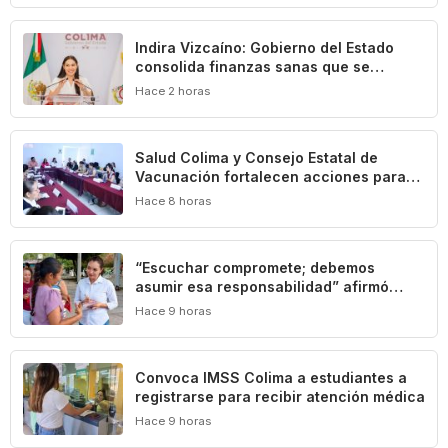
Indira Vizcaíno: Gobierno del Estado
consolida finanzas sanas que se
traducen en beneficios para las y los
Hace 2 horas
colimenses
Salud Colima y Consejo Estatal de
Vacunación fortalecen acciones para
prevenir la tuberculosis
Hace 8 horas
“Escuchar compromete; debemos
asumir esa responsabilidad” afirmó
Mely Romero
Hace 9 horas
Convoca IMSS Colima a estudiantes a
registrarse para recibir atención médica
Hace 9 horas