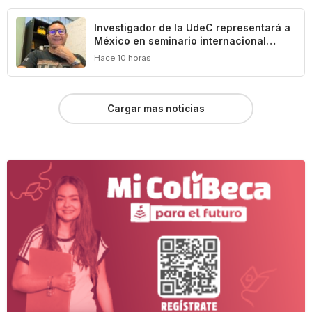
Investigador de la UdeC representará a
México en seminario internacional
sobre agua, medio ambiente y geotecnia
Hace 10 horas
Cargar mas noticias