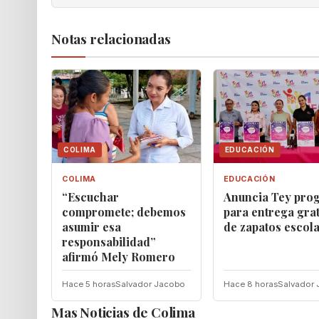
Notas relacionadas
COLIMA
EDUCACIÓN
COLIMA
EDUCACIÓN
“Escuchar
‎Anuncia Tey pro
compromete; debemos
para entrega grat
asumir esa
de zapatos escol
responsabilidad”
afirmó Mely Romero
Hace 5 horas
Salvador Jacobo
Hace 8 horas
Salvador
Mas Noticias de Colima