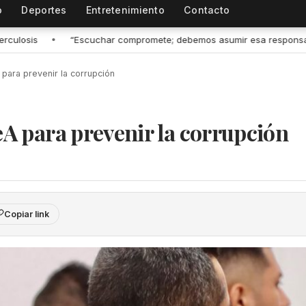
o
Deportes
Entretenimiento
Contacto
debemos asumir esa responsabilidad” afirmó Mely Romero
•
Conv
 ‎para prevenir la corrupción
eA ‎para prevenir la corrupción
Copiar link