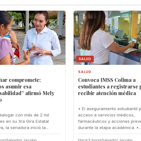
SALUD
SALUD
har compromete;
Convoca IMSS Colima a
s asumir esa
estudiantes a registrarse 
sabilidad” afirmó Mely
recibir atención médica
o
• El aseguramiento estudiantil 
ialogar con más de 2 mil
acceso a servicios médicos,
es en su 3ra Gira Estatal
farmacéuticos y acciones prev
va, la senadora inició la...
durante la etapa académica. •..
ras
Salvador Jacobo
Hace 5 horas
Salvador Jacobo