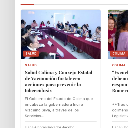
SALUD
COLIMA
SALUD
COLIMA
Salud Colima y Consejo Estatal
“Escuc
de Vacunación fortalecen
debemo
acciones para prevenir la
respon
tuberculosis
Romer
El Gobierno del Estado de Colima que
encabeza la gobernadora Indira
**Tras d
Vizcaíno Silva, a través de los
colimens
Servicios...
Legislati
Hace 4 horas
Salvador Jacobo
Hace 5 ho