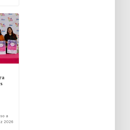
ra
os
eso a
ez 2026 ‎