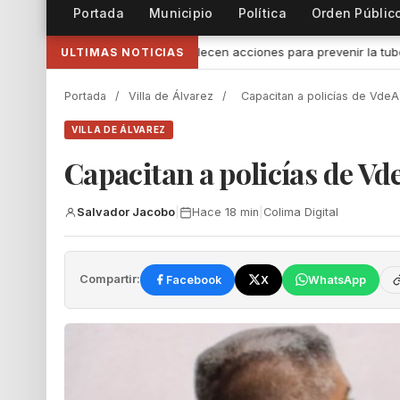
Portada
Municipio
Política
Orden Públic
 acciones para prevenir la tuberculosis
•
“Escuchar compromete; 
ULTIMAS NOTICIAS
Portada
/
Villa de Álvarez
/
‎Capacitan a policías de VdeA
VILLA DE ÁLVAREZ
‎Capacitan a policías de Vd
Salvador Jacobo
|
Hace 18 min
|
Colima Digital
Compartir:
Facebook
X
WhatsApp