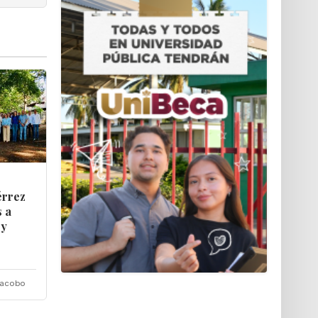
érrez
 ‎a
 y
Jacobo