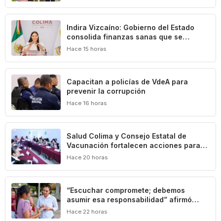
cultural de Colima
Indira Vizcaíno: Gobierno del Estado
consolida finanzas sanas que se
traducen en beneficios para las y los
Hace 15 horas
colimenses
‎Capacitan a policías de VdeA ‎para
prevenir la corrupción
Hace 16 horas
Salud Colima y Consejo Estatal de
Vacunación fortalecen acciones para
prevenir la tuberculosis
Hace 20 horas
“Escuchar compromete; debemos
asumir esa responsabilidad” afirmó
Mely Romero
Hace 22 horas