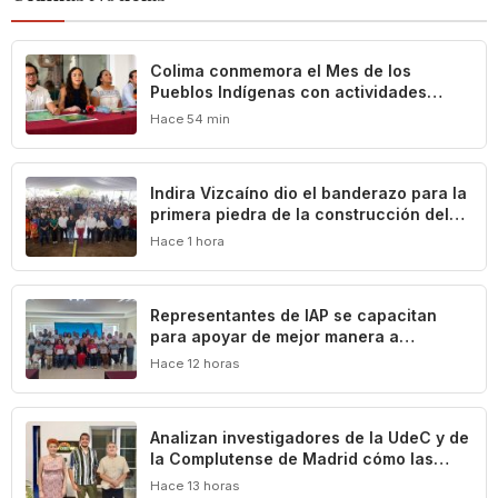
Colima conmemora el Mes de los
Pueblos Indígenas con actividades
culturales y académicas
Hace 54 min
Indira Vizcaíno dio el banderazo para la
primera piedra de la construcción del
Centro Comunitario ‘México Imparable’
Hace 1 hora
en Colima
Representantes de IAP se capacitan
para apoyar de mejor manera a
población vulnerable del estado de
Hace 12 horas
Colima
Analizan investigadores de la UdeC y de
la Complutense de Madrid cómo las
leyes definen y limitan el patrimonio
Hace 13 horas