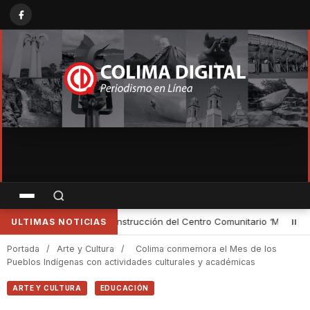
éxico Imparable’ en Colima
•
Representantes de IAP se capacitan p
ULTIMAS NOTICIAS
Portada
/
Arte y Cultura
/
Colima conmemora el Mes de los
Pueblos Indígenas con actividades culturales y académicas
ARTE Y CULTURA
EDUCACIÓN