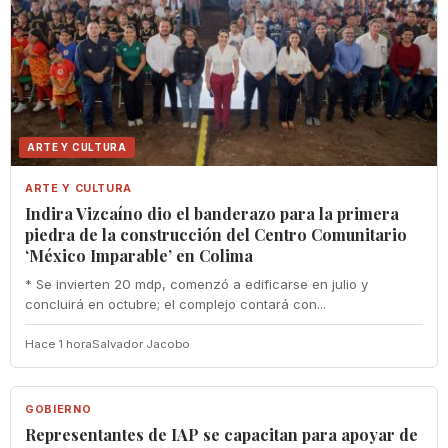
ARTE Y CULTURA
ARTE Y CULTURA
Indira Vizcaíno dio el banderazo para la primera
piedra de la construcción del Centro Comunitario
‘México Imparable’ en Colima
* Se invierten 20 mdp, comenzó a edificarse en julio y
concluirá en octubre; el complejo contará con...
Hace 1 hora
Salvador Jacobo
GOBIERNO
GOBIERNO
Representantes de IAP se capacitan para apoyar de