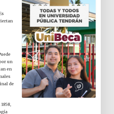
Es
viertan
Puede
por un
tan en
males
inal de
 1858,
ogía