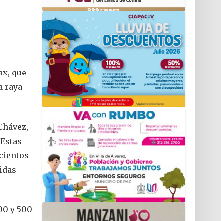
a
ax, que
a raya
Chávez,
 Estas
 cientos
idas
00 y 500