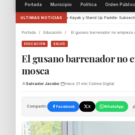
Portada
Municipio
Política
Orden Públic
cia de Kayak y Stand Up Paddle: Subsectur
•
Representantes de IA
ULTIMAS NOTICIAS
Portada
/
Educación
/
El gusano barrenador no empieza
EDUCACIÓN
SALUD
El gusano barrenador no 
mosca
Salvador Jacobo
|
Hace 21 min
|
Colima Digital
Compartir:
Facebook
X
WhatsApp