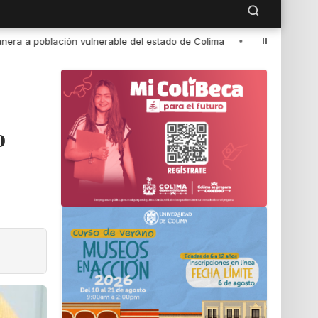
el estado de Colima
•
Teatro de bachilleres universitarios, al Fest
o