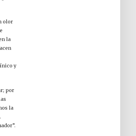
n olor
e
en la
hacen
ínico y
r; por
las
mos la
.
nador”.