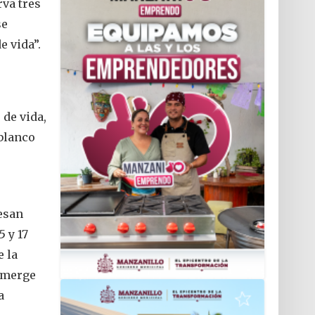
rva tres
se
e vida”.
 de vida,
 blanco
esan
 y 17
e la
 emerge
a