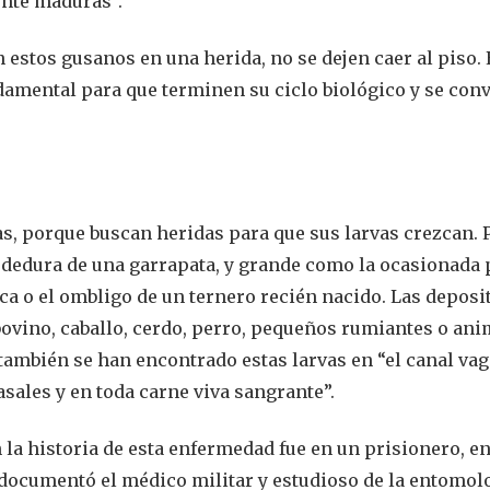
nte maduras”.
an estos gusanos en una herida, no se dejen caer al piso. 
damental para que terminen su ciclo biológico y se con
, porque buscan heridas para que sus larvas crezcan. 
dedura de una garrapata, y grande como la ocasionada 
a o el ombligo de un ternero recién nacido. Las deposi
ovino, caballo, cerdo, perro, pequeños rumiantes o ani
también se han encontrado estas larvas en “el canal vag
asales y en toda carne viva sangrante”.
la historia de esta enfermedad fue en un prisionero, en
a documentó el médico militar y estudioso de la entomol