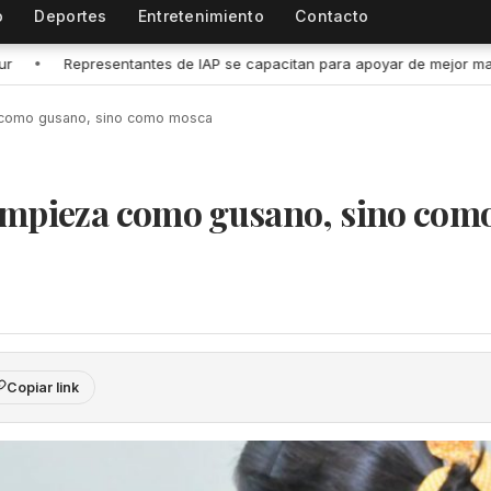
o
Deportes
Entretenimiento
Contacto
P se capacitan para apoyar de mejor manera a población vulnerable d
 como gusano, sino como mosca
empieza como gusano, sino com
Copiar link