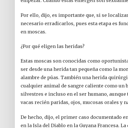
empezar. Cuando éstas emergen son sexualme
Por ello, dijo, es importante que, si se localiz
necesario erradicarlos, pues esta etapa es fun
en moscas.
¿Por qué eligen las heridas?
Estas moscas son conocidas como oportunistas
ser desde una herida tan pequeña como la mor
alambre de púas. También una herida quirúrgic
cualquier animal de sangre caliente como un b
silvestres e incluso en el ser humano, aunque 
vacas recién paridas, ojos, mucosas orales y n
De hecho, dijo, el primer caso documentado en 
en la Isla del Diablo en la Guyana Francesa. L