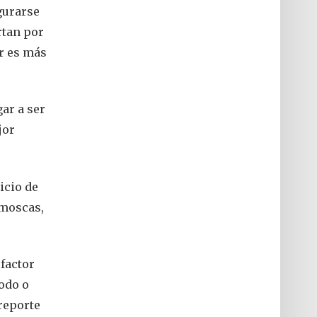
gurarse
rtan por
r es más
ar a ser
jor
icio de
 moscas,
 factor
yodo o
 reporte