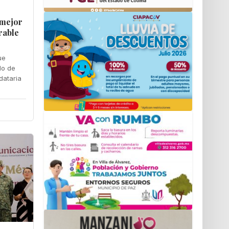
 mejor
rable
ue
do de
dataria