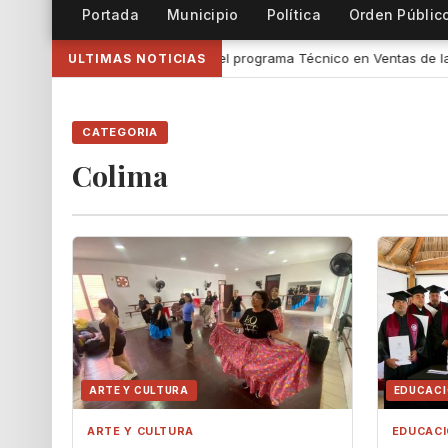
Portada
Municipio
Política
Orden Públic
ción del programa Técnico en Ventas de la UdeC y CIMA Group
•
ULTIMAS NOTICIAS
CATEGORIA
Colima
ARTE Y CULTURA
EDUCAC
ARTE Y CULTURA
EDUCAC