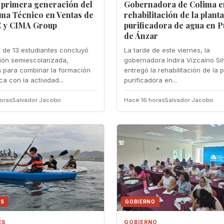
 primera generación del
Gobernadora de Colima e
ma Técnico en Ventas de
rehabilitación de la plant
C y CIMA Group
purificadora de agua en P
de Ánzar
l de 13 estudiantes concluyó
La tarde de este viernes, la
ión semiescolarizada,
gobernadora Indira Vizcaíno Si
 para combinar la formación
entregó la rehabilitación de la 
a con la actividad...
purificadora en...
oras
Salvador Jacobo
Hace 16 horas
Salvador Jacobo
ES
GOBIERNO
ES
GOBIERNO