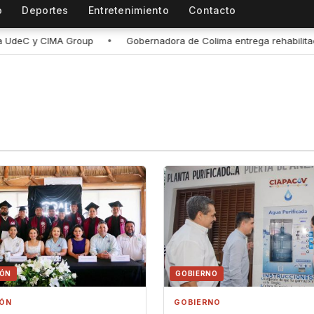
o
Deportes
Entretenimiento
Contacto
Gobernadora de Colima entrega rehabilitación de la planta purificado
IÓN
GOBIERNO
IÓN
GOBIERNO