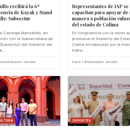
llo recibirá la 6ª
Representantes de IAP se
encia de Kayak y Stand
capacitan para apoyar de
dle: Subsectur
manera a población vulne
del estado de Colima
de Canotaje Manzanillo, en
En congruencia con la visión q
ción con la Subsecretaría de
promueve el Gobierno del Esta
(Subsectur) del Gobierno del
Colima encabezado por la man
...
Indira...
oras
Salvador Jacobo
Hace 1 dia
Salvador Jacobo
CULTURA
DEPORTES