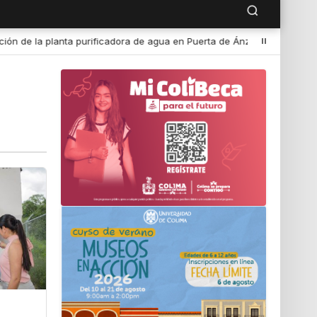
ra de agua en Puerta de Ánzar
•
El gusano barrenador no empiez