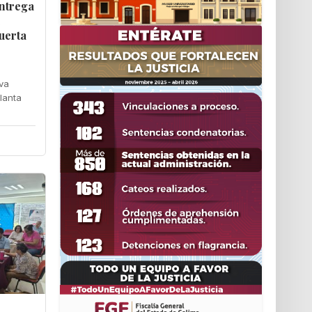
ntrega
a
uerta
lva
planta