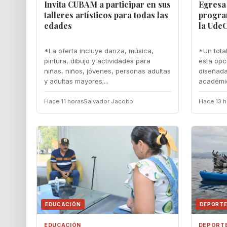
Invita CUBAM a participar en sus
Egresa
talleres artísticos para todas las
progra
edades
la Ude
*La oferta incluye danza, música,
*Un tota
pintura, dibujo y actividades para
esta opc
niñas, niños, jóvenes, personas adultas
diseñada
y adultas mayores;...
académic
Hace 11 horas
Salvador Jacobo
Hace 13 h
EDUCACIÓN
DEPORT
EDUCACIÓN
DEPORT