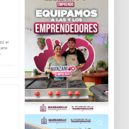
zó el
tario
a