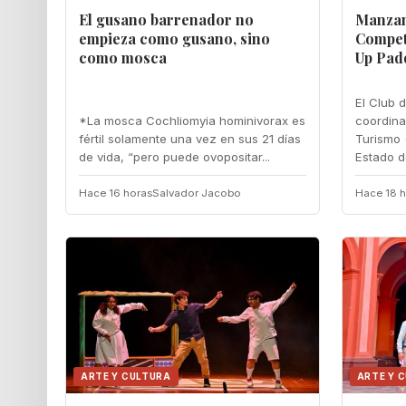
El gusano barrenador no
Manzani
empieza como gusano, sino
Compet
como mosca
Up Pad
El Club 
*La mosca Cochliomyia hominivorax es
coordina
fértil solamente una vez en sus 21 días
Turismo 
de vida, “pero puede ovopositar...
Estado de
Hace 16 horas
Salvador Jacobo
Hace 18 h
ARTE Y CULTURA
ARTE Y 