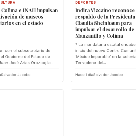
CULTURA
DEPORTES
a Colima e INAH impulsan
Indira Vizcaíno reconoce
tivación de museos
respaldo de la Presidenta
arios en el estado
Claudia Sheinbaum para
impulsar el desarrollo de
Manzanillo y Colima
* La mandataria estatal encabe
ón con el subsecretario de
inicio del nuevo Centro Comuni
del Gobierno del Estado de
‘México Imparable’ en la coloni
Juan José Arias Orozco; la...
Terraplena del...
a
Salvador Jacobo
Hace 1 dia
Salvador Jacobo