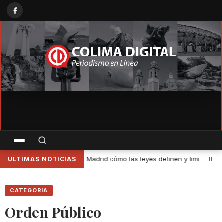
s definen y limitan el patrimonio cultural de Colima
•
Hombro a h
ULTIMAS NOTICIAS
CATEGORIA
Orden Público